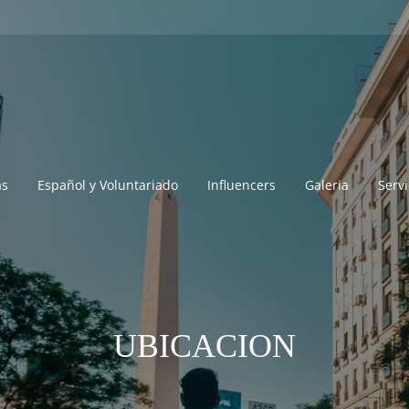
as
Español y Voluntariado
Influencers
Galeria
Servi
UBICACION