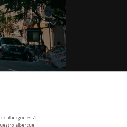
tro albergue está
nuestro albergue