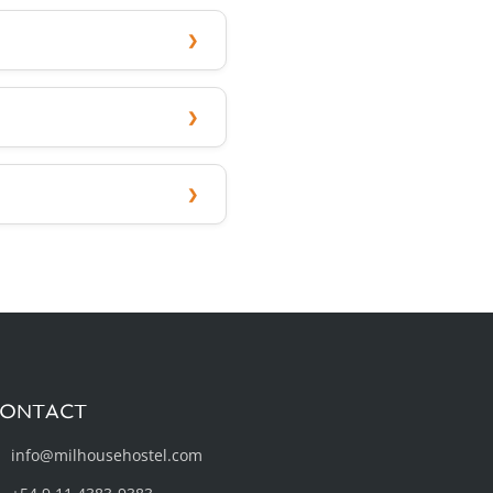
ONTACT
info@milhousehostel.com