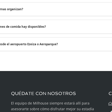
urnas organizan?
nes de comida hay disponibles?
esde el aeropuerto Ezeiza o Aeroparque?
QUÉDATE CON NOSOTROS
C
El equipo de Milhouse siempre estará allí para
asesorarte sobre cómo disfrutar mejor su estadía