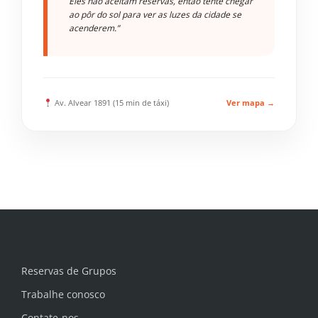
Eles não aceitam reservas, então tente chegar
ao pôr do sol para ver as luzes da cidade se
acenderem.”
Av. Alvear 1891 (15 min de táxi)
Ver mapa →
Reservas de Grupos
Trabalhe conosco
Contate-nos