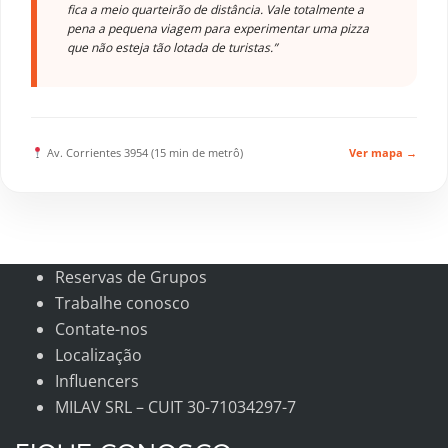
fica a meio quarteirão de distância. Vale totalmente a
pena a pequena viagem para experimentar uma pizza
que não esteja tão lotada de turistas.”
Av. Corrientes 3954 (15 min de metrô)
Ver mapa →
Reservas de Grupos
Trabalhe conosco
Contate-nos
Localização
Influencers
MILAV SRL – CUIT 30-71034297-7