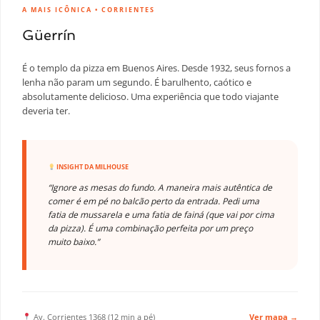
A MAIS ICÔNICA • CORRIENTES
Güerrín
É o templo da pizza em Buenos Aires. Desde 1932, seus fornos a
lenha não param um segundo. É barulhento, caótico e
absolutamente delicioso. Uma experiência que todo viajante
deveria ter.
INSIGHT DA MILHOUSE
“Ignore as mesas do fundo. A maneira mais autêntica de
comer é em pé no balcão perto da entrada. Pedi uma
fatia de mussarela e uma fatia de fainá (que vai por cima
da pizza). É uma combinação perfeita por um preço
muito baixo.”
Av. Corrientes 1368 (12 min a pé)
Ver mapa →