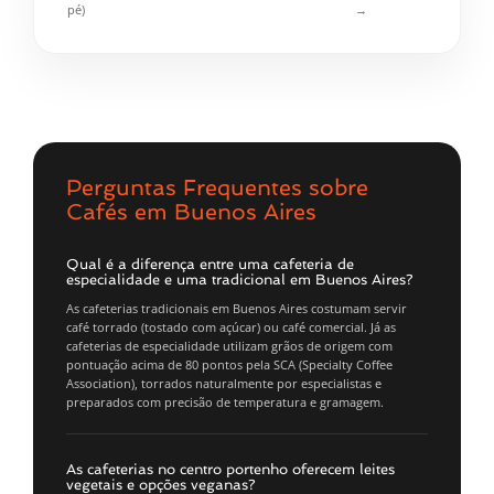
pé)
→
Perguntas Frequentes sobre
Cafés em Buenos Aires
Qual é a diferença entre uma cafeteria de
especialidade e uma tradicional em Buenos Aires?
As cafeterias tradicionais em Buenos Aires costumam servir
café torrado (tostado com açúcar) ou café comercial. Já as
cafeterias de especialidade utilizam grãos de origem com
pontuação acima de 80 pontos pela SCA (Specialty Coffee
Association), torrados naturalmente por especialistas e
preparados com precisão de temperatura e gramagem.
As cafeterias no centro portenho oferecem leites
vegetais e opções veganas?