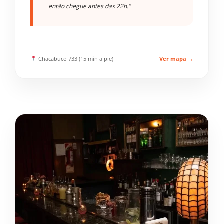
então chegue antes das 22h.”
Chacabuco 733 (15 min a pie)
Ver mapa →