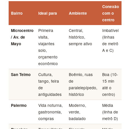
Conexão
Bairro
Ideal para
Ambiente
com o
centro
Primeira
Central,
Imbatível
Microcentro
visita,
histórico,
(linhas
/ Av. de
viajantes
sempre ativo
de metrô
Mayo
solo,
A e C)
orçamento
econômico
Cultura,
Boêmio, ruas
Boa (10-
San Telmo
tango, feira
de
15 min
de
paralelepípedo,
até o
antiguidades
histórico
centro)
Vida noturna,
Moderno,
Média
Palermo
gastronomia,
verde,
(linha de
compras
badalado
metrô D)